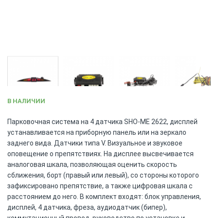
Skip
В НАЛИЧИИ
to
the
Парковочная система на 4 датчика SHO-ME 2622, дисплей
beginning
устанавливается на приборную панель или на зеркало
of
заднего вида. Датчики типа V. Визуальное и звуковое
the
оповещение о препятствиях. На дисплее высвечивается
images
аналоговая шкала, позволяющая оценить скорость
gallery
сближения, борт (правый или левый), со стороны которого
зафиксировано препятствие, а также цифровая шкала с
расстоянием до него. В комплект входят: блок управления,
дисплей, 4 датчика, фреза, аудиодатчик (бипер),