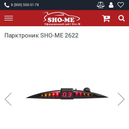
8 (800) 500-31-78
Парктроник SHO-ME 2622
Skip
to
the
end
of
the
images
gallery