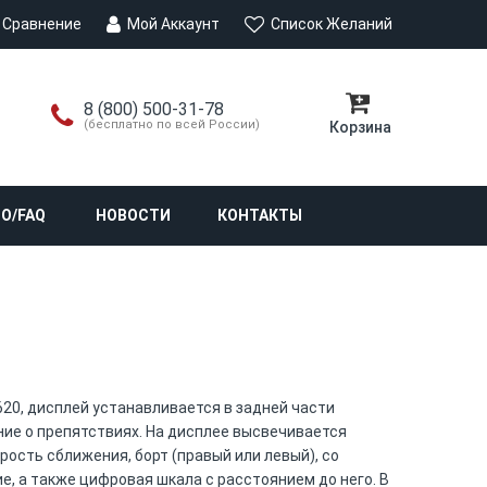
Сравнение
Мой Аккаунт
Список Желаний
8 (800) 500-31-78
(бесплатно по всей России)
Корзина
О/FAQ
НОВОСТИ
КОНТАКТЫ
20, дисплей устанавливается в задней части
ние о препятствиях. На дисплее высвечивается
ость сближения, борт (правый или левый), со
, а также цифровая шкала с расстоянием до него. В