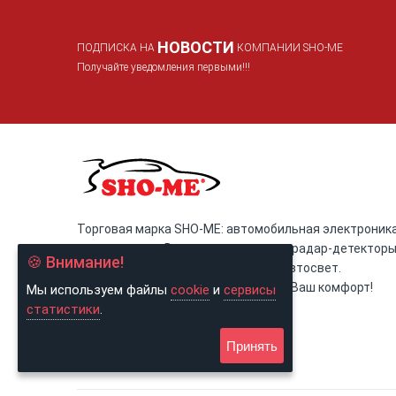
НОВОСТИ
ПОДПИСКА НА
КОМПАНИИ SHO-ME
Получайте уведомления первыми!!!
Торговая марка SHO-ME: автомобильная электроника
светотехника. Видеорегистраторы, радар-детектор
🍪 Внимание!
(антирадары), Комбо-устройства, автосвет.
SHO-ME: помогаем контролировать Ваш комфорт!
Мы используем файлы
cookie
и
сервисы
статистики
.
Принять