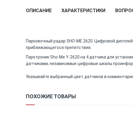
the
ОПИСАНИЕ
ХАРАКТЕРИСТИКИ
ВОПРО
beginning
of
the
images
gallery
Парковочный радар SHO-ME 2620. Цифровой дисплей 
приближающегося препятствия.
Парктроник Sho-Me Y-2620 на 4 датчика для установк
датчиками, независимые цифровые шкалы проинфор
Указывайте выбранный цвет датчиков в комментариях
ПОХОЖИЕ ТОВАРЫ