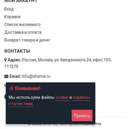
МОЙ АККАУНТ
Вход
Корзина
Список желаемого
Доставка и оплата
Возврат товара и денег
КОНТАКТЫ
Адрес:
Россия, Москва, ул. Введенского 24, офис 103,
117279
Email:
info@shome.ru
Тел.:
8 (800) 500-31-78
🍪 Внимание!
Мы используем файлы
cookie
и
сервисы
статистики
.
Принять
© 2026, SHO-ME. Все права защищены