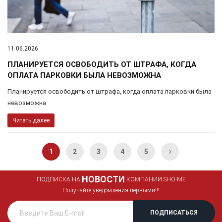
11.06.2026
ПЛАНИРУЕТСЯ ОСВОБОДИТЬ ОТ ШТРАФА, КОГДА
ОПЛАТА ПАРКОВКИ БЫЛА НЕВОЗМОЖНА
Планируется освободить от штрафа, когда оплата парковки была
невозможна
Читать далее
Page
You're currently reading page
Page
Page
Page
Page
Page
Next
1
2
3
4
5
НОВОСТИ
ПОДПИСКА НА
КОМПАНИИ SHO-ME
Получайте уведомления первыми!!!