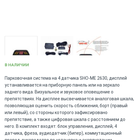
Skip
В НАЛИЧИИ
to
the
Парковочная система на 4 датчика SHO-ME 2630, дисплей
beginning
устанавливается на приборную панель или на зеркало
of
заднего вида. Визуальное и звуковое оповещение о
the
препятствиях. На дисплее высвечивается аналоговая шкала,
images
позволяющая оценить скорость сближения, борт (правый
gallery
или левый), со стороны которого зафиксировано
препятствие, а также цифровая шкала с расстоянием до
него. В комплект входят: блок управления, дисплей, 4
датчика, фреза, аудиодатчик (бипер), коммутационный