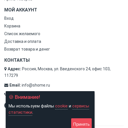
МОЙ АККАУНТ
Вход
Корзина
Список желаемого
Доставка и оплата
Возврат товара и денег
КОНТАКТЫ
Адрес:
Россия, Москва, ул. Введенского 24, офис 103,
117279
Email:
info@shome.ru
Тел.:
8 (800) 500-31-78
🍪 Внимание!
Мы используем файлы
cookie
и
сервисы
статистики
.
Принять