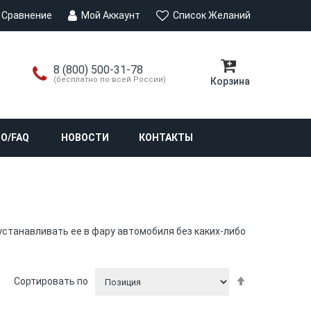
Сравнение
Мой Аккаунт
Список Желаний
8 (800) 500-31-78
(бесплатно по всей России)
Корзина
О/FAQ
НОВОСТИ
КОНТАКТЫ
устанавливать ее в фару автомобиля без каких-либо
По
Сортировать по
убыванию