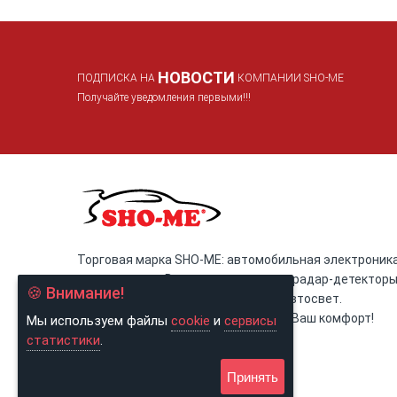
НОВОСТИ
ПОДПИСКА НА
КОМПАНИИ SHO-ME
Получайте уведомления первыми!!!
Торговая марка SHO-ME: автомобильная электроника
светотехника. Видеорегистраторы, радар-детектор
🍪 Внимание!
(антирадары), Комбо-устройства, автосвет.
SHO-ME: помогаем контролировать Ваш комфорт!
Мы используем файлы
cookie
и
сервисы
статистики
.
Принять