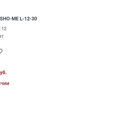
SHO-ME L-12-30
 12
вт
уб.
ИЧИИ