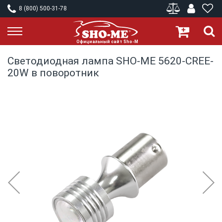
8 (800) 500-31-78
Светодиодная лампа SHO-ME 5620-CREE-
20W в поворотник
Skip
to
the
end
of
the
images
gallery