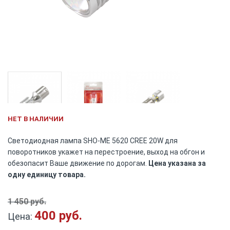
Skip
НЕТ В НАЛИЧИИ
to
the
Светодиодная лампа SHO-ME 5620 CREE 20W для
beginning
поворотников укажет на перестроение, выход на обгон и
of
обезопасит Ваше движение по дорогам.
Цена указана за
the
одну единицу товара.
images
gallery
1 450 руб.
400 руб.
Цена: