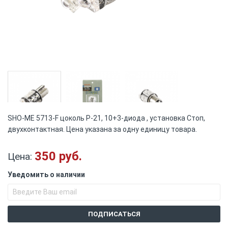
Skip
SHO-ME 5713-F цоколь Р-21, 10+3-диода , установка Стоп,
to
двухконтактная. Цена указана за одну единицу товара.
the
beginning
of
350 руб.
Цена:
the
images
Уведомить о наличии
gallery
ПОДПИСАТЬСЯ