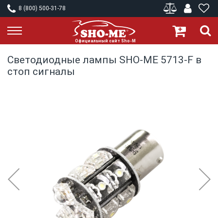
8 (800) 500-31-78
Светодиодные лампы SHO-ME 5713-F в
стоп сигналы
Skip
to
the
end
of
the
images
gallery