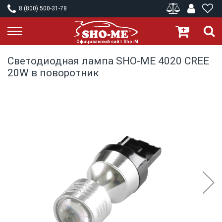
8 (800) 500-31-78
Светодиодная лампа SHO-ME 4020 CREE
20W в поворотник
Skip
to
the
end
of
the
images
gallery