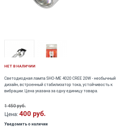
Skip
НЕТ В НАЛИЧИИ
to
the
Светодиодная лампа SHO-ME 4020 CREE 20W - необычный
beginning
дизайн, встроенный стабилизатор тока, устойчивость к
of
вибрации. Цена указана за одну единицу товара.
the
images
gallery
1 450 руб.
400 руб.
Цена:
Уведомить о наличии