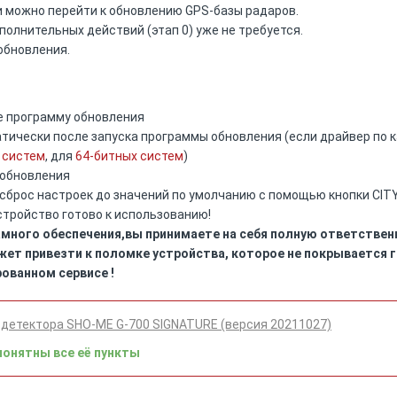
и можно перейти к обновлению GPS-базы радаров.
олнительных действий (этап 0) уже не требуется.
обновления.
те программу обновления
ически после запуска программы обновления (если драйвер по ка
 систем
, для
64-битных систем
)
 обновления
брос настроек до значений по умолчанию с помощью кнопки CITY 
стройство готово к использованию!
много обеспечения,вы принимаете на себя полную ответственн
жет привезти к поломке устройства, которое не покрывается
ованном сервисе !
детектора SHO-ME G-700 SIGNATURE (версия 20211027)
понятны все её пункты