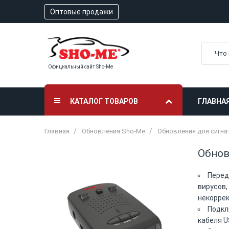
Оптовые продажи
Официальный сайт Sho-Me
КАТАЛОГ ТОВАРОВ
ГЛАВНА
Главная
Обновления Sho-Me
Обновления для сигн
Обнов
Перед
вирусов,
некоррек
Подкл
кабеля U