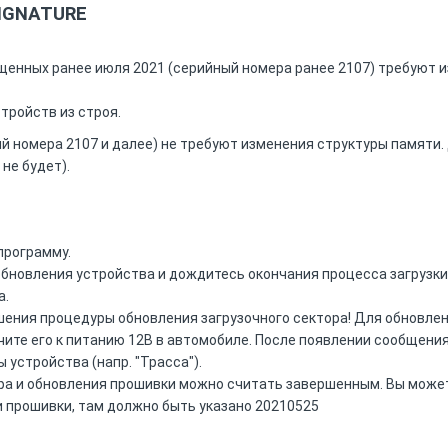
SIGNATURE
енных ранее июля 2021 (серийный номера ранее 2107) требуют из
тройств из строя.
 номера 2107 и далее) не требуют изменения структуры памяти.
 не будет).
 программу.
обновления устройства и дождитесь окончания процесса загрузки
а.
шения процедуры обновления загрузочного сектора! Для обновлен
чите его к питанию 12В в автомобиле. После появлении сообщения
устройства (напр. "Трасса").
ора и обновления прошивки можно считать завершенным. Вы може
 прошивки, там должно быть указано 20210525