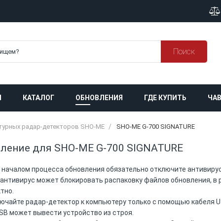
Поиск
Я
КАТАЛОГ
ОБНОВЛЕНИЯ
ГДЕ КУПИТЬ
ЧАВ
атурных радар-детекторов SHO-ME
SHO-ME G-700 SIGNATURE
ление для SHO-ME G-700 SIGNATURE
 началом процесса обновления обязательно отключите антивирус
 антивирус может блокировать распаковку файлов обновления, в
тно.
ючайте радар-детектор к компьютеру только с помощью кабеля U
SB может вывести устройство из строя.