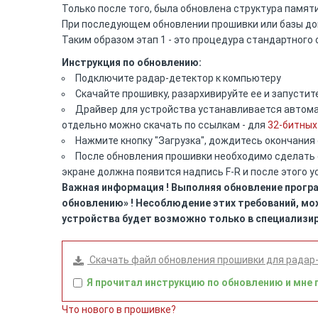
Только после того, была обновлена структура памят
При последующем обновлении прошивки или базы доп
Таким образом этап 1 - это процедура стандартного 
Инструкция по обновлению:
Подключите радар-детектор к компьютеру
Скачайте прошивку, разархивируйте ее и запусти
Драйвер для устройства устанавливается автомат
отдельно можно скачать по ссылкам - для
32-битных
Нажмите кнопку "Загрузка", дождитесь окончания
После обновления прошивки необходимо cделать с
экране должна появится надпись F-R и после этого у
Важная информация ! Выполняя обновление програ
обновлению» ! Несоблюдение этих требований, мо
устройства будет возможно только в специализир
Скачать файл обновления прошивки для радар-
Я прочитал инструкцию по обновлению и мне 
Что нового в прошивке?