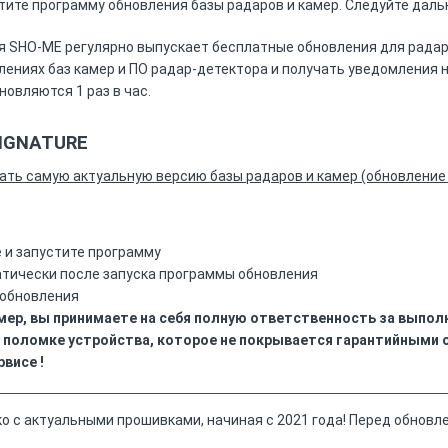
тите программу обновления базы радаров и камер. Следуйте дал
 SHO-ME регулярно выпускает бесплатные обновления для радар
лениях баз камер и ПО радар-детектора и получать уведомления н
новляются 1 раз в час.
SIGNATURE
ать самую актуальную версию базы радаров и камер (обновление
е и запустите программу
тически после запуска программы обновления
 обновления
ер, вы принимаете на себя полную ответственность за выполн
 поломке устройства, которое не покрывается гарантийными 
висе !
о с актуальными прошивками, начиная с 2021 года! Перед обновл