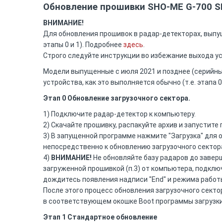
Обновление прошивки SHO-ME G-700 
ВНИМАНИЕ!
Для обновления прошивок в радар-детекторах, выпущ
этапы 0 и 1). Подробнее
здесь
.
Строго следуйте инструкции во избежание выхода ус
Модели выпущенные с июля 2021 и позднее (серийный
устройства, как это выполняется обычно (т.е. этапа 0
Этап 0 Обновление загрузочного сектора.
1) Подключите радар-детектор к компьютеру.
2) Скачайте прошивку, распакуйте архив и запустите
3) В запущенной программе нажмите "Загрузка" для 
непосредственно к обновлению загрузочного сектор
4)
ВНИМАНИЕ!
Не обновляйте базу радаров до завер
загруженной прошивкой (п.3) от компьютера, подклю
дождитесь появления надписи "End" и режима работы 
После этого процесс обновления загрузочного сект
в соответствующем окошке Boot программы загрузки
Этап 1 Стандартное обновление