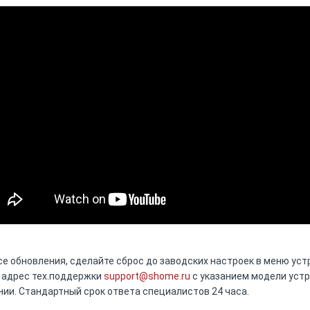
се обновления, сделайте сброс до заводских настроек в меню уст
в адрес тех.поддержки
support@shome.ru
c указанием модели устр
нии. Стандартный срок ответа специалистов 24 часа.