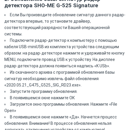
детектора SHO-ME G-525 Signature
Если Вы производите обновление сигнатур данного радар-
детектора впервые, то установите драйвер,
соответствующий разрядности Вашей операционной
системы.
Подключите радар-детектор к компьютеру с помощью
кабеля USB-miniUSB из комплекта устройства следующим
образом: на радар-детекторе нажмите и удерживайте кнопку
MENU, подключите провод USB к устройству. На дисплее
радар-детектора должна появиться надпись «K USb».
Из скачанного архива с программой обновления базы
сигнатур необходимо извлечь файл обновления
«2020.05.21_G475_G525_SIG_RD23.exe».
Запустите программу обновления.
В появившемся окне нажмите ОК
Загрузится окно программы обновления. Нажмите «File
Open»
В появившемся окне нажмите «Да». Начнется процесс
обновления. Внимание! В процессе обновления нельзя
допускать отключения устройства от компьютера!