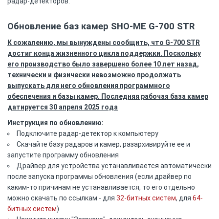
радар-детекторов.
Обновление баз камер SHO-ME G-700 STR
К сожалению, мы вынуждены сообщить, что G-700 STR
достиг конца жизненного цикла поддержки. Поскольку
его производство было завершено более 10 лет назад,
технически и физически невозможно продолжать
выпускать для него обновления программного
обеспечения и базы камер. Последняя рабочая база камер
датируется 30 апреля 2025 года
Инструкция по обновлению:
Подключите радар-детектор к компьютеру
Скачайте базу радаров и камер, разархивируйте ее и
запустите программу обновления
Драйвер для устройства устанавливается автоматически
после запуска программы обновления (если драйвер по
каким-то причинам не устанавливается, то его отдельно
можно скачать по ссылкам - для
32-битных систем
, для
64-
битных систем
)