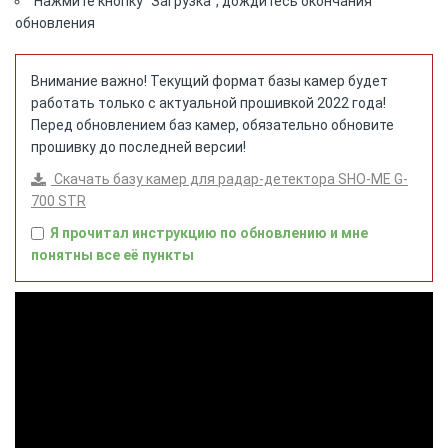
Нажмите кнопку "Загрузка", дождитесь окончания
обновления
Внимание важно! Текущий формат базы камер будет
работать только с актуальной прошивкой 2022 года!
Перед обновлением баз камер, обязательно обновите
прошивку до последней версии!
Скачать базу камер для радар-детектора SHO-ME G-
700 STR
Я прочитал инструкцию по обновлению и мне
понятны все её пункты