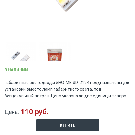
Skip
В НАЛИЧИИ
to
the
Габаритные светодиоды SHO-ME SD-2194 предназначены для
beginning
установки вместо ламп габаритного света, под
of
безцокольный патрон. Цена указана за две единицы товара.
the
images
gallery
110 руб.
Цена:
КУПИТЬ