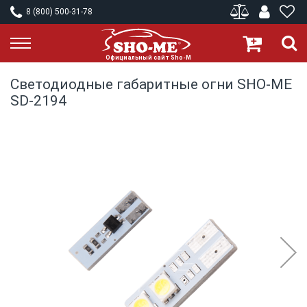
8 (800) 500-31-78
Светодиодные габаритные огни SHO-ME
SD-2194
Skip
to
the
end
of
the
images
gallery