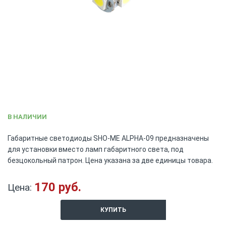
Skip
В НАЛИЧИИ
to
the
Габаритные светодиоды SHO-ME ALPHA-09 предназначены
beginning
для установки вместо ламп габаритного света, под
of
безцокольный патрон. Цена указана за две единицы товара.
the
images
gallery
170 руб.
Цена:
КУПИТЬ