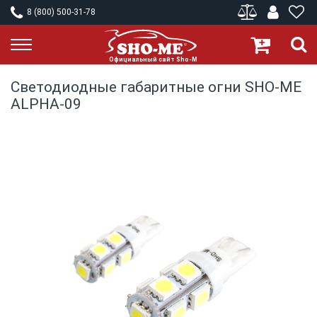
8 (800) 500-31-78
Светодиодные габаритные огни SHO-ME
ALPHA-09
Skip
to
the
end
of
the
images
gallery