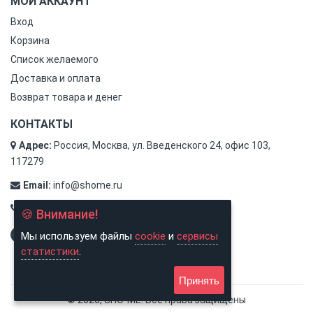
МОЙ АККАУНТ
Вход
Корзина
Список желаемого
Доставка и оплата
Возврат товара и денег
КОНТАКТЫ
Адрес:
Россия, Москва, ул. Введенского 24, офис 103,
117279
Email:
info@shome.ru
Тел.:
8 (800) 500-31-78
🍪 Внимание!
Мы используем файлы
cookie
и
сервисы
статистики
.
Принять
© 2026, SHO-ME. Все права защищены