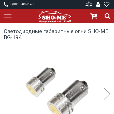
8 (800) 500-31-78
Светодиодные габаритные огни SHO-ME
BG-194
Skip
to
the
end
of
the
images
gallery