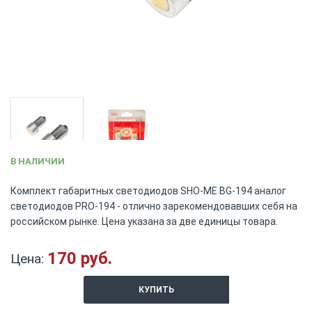
Skip
В НАЛИЧИИ
to
the
Комплект габаритных светодиодов SHO-ME BG-194 аналог
beginning
светодиодов PRO-194 - отлично зарекомендовавших себя на
of
российском рынке. Цена указана за две единицы товара.
the
images
gallery
170 руб.
Цена:
КУПИТЬ