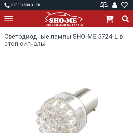
8 (800) 500-31-78
Светодиодные лампы SHO-ME 5724-L в
стоп сигналы
Skip
to
the
end
of
the
images
gallery