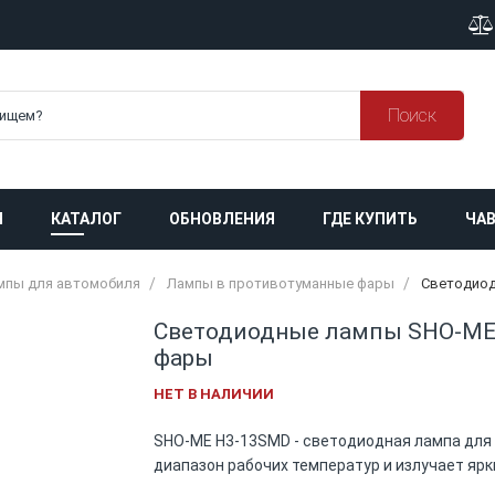
Поиск
Я
КАТАЛОГ
ОБНОВЛЕНИЯ
ГДЕ КУПИТЬ
ЧАВ
мпы для автомобиля
Лампы в противотуманные фары
Светодиод
Светодиодные лампы SHO-ME
фары
НЕТ В НАЛИЧИИ
SHO-ME H3-13SMD - светодиодная лампа для
диапазон рабочих температур и излучает ярки