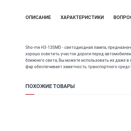
to
the
ОПИСАНИЕ
ХАРАКТЕРИСТИКИ
ВОПРО
beginning
of
the
images
gallery
Sho-me H3-13SMD - светодиодная лампа, предназнач
хорошо осветить участок дороги перед автомобилем
ближнего света, Вы можете использовать их даже в
фар обеспечивает заметность транспортного средст
ПОХОЖИЕ ТОВАРЫ