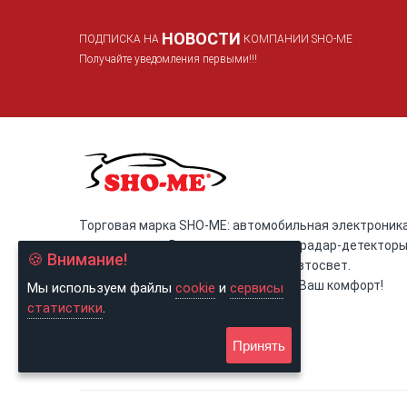
НОВОСТИ
ПОДПИСКА НА
КОМПАНИИ SHO-ME
Получайте уведомления первыми!!!
Торговая марка SHO-ME: автомобильная электроника
светотехника. Видеорегистраторы, радар-детектор
🍪 Внимание!
(антирадары), Комбо-устройства, автосвет.
SHO-ME: помогаем контролировать Ваш комфорт!
Мы используем файлы
cookie
и
сервисы
статистики
.
Принять