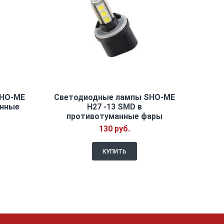
SHO-ME
Светодиодные лампы SHO-ME
Свет
анные
H27 -13 SMD в
H4-
противотуманные фары
130 руб.
КУПИТЬ