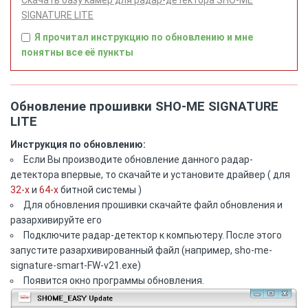
Скачать базу камер для радар-детектора SHO-ME
SIGNATURE LITE
Я прочитал инструкцию по обновлению и мне
понятны все её пункты
Обновление прошивки SHO-ME SIGNATURE
LITE
Инструкция по обновлению:
Если Вы производите обновление данного радар-
детектора впервые, то скачайте и установите драйвер ( для
32-х
и
64-x
битной системы )
Для обновления прошивки скачайте файл обновления и
разархивируйте его
Подключите радар-детектор к компьютеру. После этого
запустите разархивированный файл (например, sho-me-
signature-smart-FW-v21.exe)
Появится окно программы обновления.