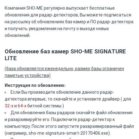
Компания SHO-ME регулярно выпускает бесплатные
обновления для радар-детекторов, Вы можете подписаться
на рассылку об обновлениях баз камер и ПО радар-детектора
и получать уведомления на почту о выходе новых
обновлений.
Обновление баз камер SHO-ME SIGNATURE
LITE
(база обновляется еженедельно, размер базы ограничен
памятью устройства)
Инструкция по обновлению:
Если Вы производите обновление данного радар-
детектора впервые, то скачайте и установите драйвер ( для
32-х
и
64-x
битной системы )
Для обновления базы радаров скачайте файл обновления
и разархивируйте его. Подключите радар-детектор к
компьютеру. После этого запустите разархивированный файл
(например, sho-me-signature-smart-20170406.exe).