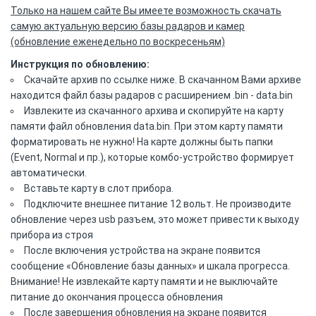
Только на нашем сайте Вы имеете возможность скачать
самую актуальную версию базы радаров и камер
(обновление еженедельно по воскресеньям)
Инструкция по обновлению:
Скачайте архив по ссылке ниже. В скачанном Вами архиве
находится файл базы радаров с расширением .bin - data.bin
Извлеките из скачанного архива и скопируйте на карту
памяти файл обновления data.bin. При этом карту памяти
форматировать не нужно! На карте должны быть папки
(Event, Normal и пр.), которые комбо-устройство формирует
автоматически.
Вставьте карту в слот прибора.
Подключите внешнее питание 12 вольт. Не производите
обновление через usb разъем, это может привести к выходу
прибора из строя
После включения устройства на экране появится
сообщение «Обновление базы данных» и шкала прогресса.
Внимание! Не извлекайте карту памяти и не выключайте
питание до окончания процесса обновления
После завершения обновления на экране появится