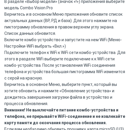
В разделе «Выбор модели» (значок «!») приложения выберите
модель Combo Vision Pro
Вернитесь и в основном Меню приложения обновите список
актуальных данных (ВР, РД и база). Для этого нажмите на
пиктограмму обновления в правом верхнем углу экрана.
Список данных обновится.
Включите комбо-устройство и запустите на нем WiFi (Меню-
Настройки-WiFi выбрать «Вкл.»)
Подключите телефон к WiFi к WiFi сети комбо-устройства. Для
этого в разделе WiFi выберите подключение к к WiFi сети
комбо-устройства. После установления WiFi соединения
телефона и устройства большая пиктограмма WiFi изменится
с серой на красную.
Вернитесь в основное Меню, выберите пункт, который вы
хотите обновить и нажмите «Обновление устройства» и
дождитесь завершения загрузки файла в устройство и
процесса обновления.
Внимание! Не выключайте питание комбо-устройства и
телефона, не прерывайте WiFi-соединение и не извлекайте
карту памяти до окончания процесса обновления.
Если вам необходимо обновить прошивку, карта microSD (U3)