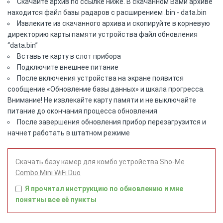
Скачайте архив по ссылке ниже. В скачанном Вами архиве
находится файл базы радаров с расширением .bin - data.bin
Извлеките из скачанного архива и скопируйте в корневую
директорию карты памяти устройства файл обновления
“data.bin”
Вставьте карту в слот прибора
Подключите внешнее питание
После включения устройства на экране появится
сообщение «Обновление базы данных» и шкала прогресса.
Внимание! Не извлекайте карту памяти и не выключайте
питание до окончания процесса обновления
После завершения обновления прибор перезагрузится и
начнет работать в штатном режиме
Скачать базу камер для комбо устройства Sho-Me
Combo Mini WiFi Duo
Я прочитал инструкцию по обновлению и мне
понятны все её пункты