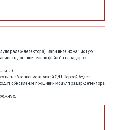
модуля радар-детектора). Запишите их на чистую
 записать дополнительно файл базы радаров
льно!).
пустить обновление кнопкой C/H. Первой будет
сходит обновление прошивки модуля радар-детектора
 режиме.