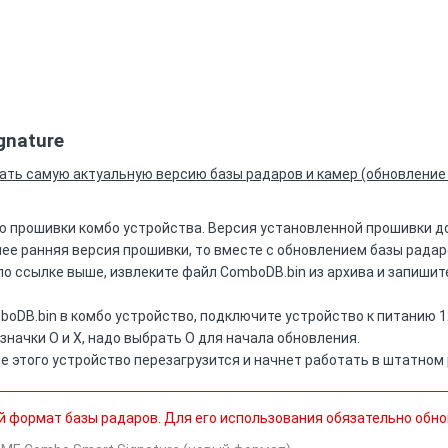
gnature
ать самую актуальную версию базы радаров и камер (обновление
 прошивки комбо устройства. Версия установленной прошивки д
олее ранняя версия прошивки, то вместе с обновлением базы рада
по ссылке выше, извлеките файл ComboDB.bin из архива и запиши
oDB.bin в комбо устройство, подключите устройство к питанию 12
значки О и Х, надо выбрать О для начала обновления.
 этого устройство перезагрузится и начнет работать в штатном
й формат базы радаров. Для его использования обязательно обно