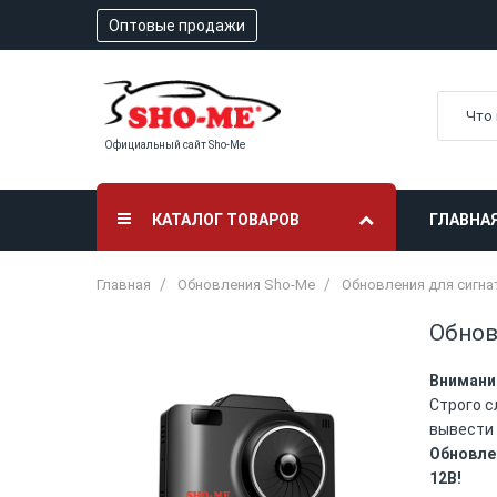
Оптовые продажи
Официальный сайт Sho-Me
КАТАЛОГ ТОВАРОВ
ГЛАВНА
Главная
Обновления Sho-Me
Обновления для сигн
Обно
Внимани
Строго с
вывести 
Обновле
12В!