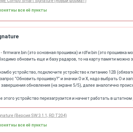
-ME Combo Smart Signature (новый формат)
понятны все её пункты
gnature
- firmware.bin (это основная прошивка) и rdfw.bin (это прошивка 
бходимо обновить еще и базу радаров, то на карту памяти можно
комбо устройство, подключите устройство к питанию 12В (обязате
запрос "Обновить прошивку?" и значки О и Х, надо выбрать О и за
 завершения обновления (на экране 5/5), далее аналогично прои
 этого устройство перезагрузится и начнет работать в штатном
ature (Версия SW:3.1.1, RD:T204)
понятны все её пункты