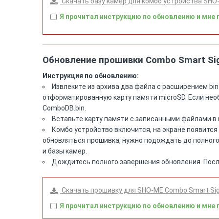
Скачать базу камер для комбо устройства SHO
Я прочитал инструкцию по обновлению и мне 
Обновление прошивки Combo Smart Si
Инструкция по обновлению:
Извлеките из архива два файла с расширением bin 
отформатированную карту памяти microSD. Если нео
ComboDB.bin.
Вставьте карту памяти с записанными файлами в 
Комбо устройство включится, на экране появится 
обновляться прошивка, нужно подождать до полного
и базы камер.
Дождитесь полного завершения обновления. После
Скачать прошивку для SHO-ME Combo Smart Sign
Я прочитал инструкцию по обновлению и мне 