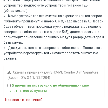
Вставьте карту памяти с записанными файлами в комбо
устройство, подключите устройство к питанию 12В
(обязательно!).
Комбо устройство включится, на экране появится запрос
"Обновить прошивку?" и значки О и Х, надо выбрать О. Первой
будет обновляться прошивка, нужно подождать до полного
завершения обновления (на экране 5/5), далее аналогично
происходит обновление прошивки модуля радар-детектора и
базы камер.
Дождитесь полного завершения обновления. После этого
устройство перезагрузится и начнет работать в штатном
режиме.
Скачать прошивку для SHO-ME Combo Slim Signature
(Версия SW:3.1.1; RD:T204)
Я прочитал инструкцию по обновлению и мне
понятны все её пункты
Что нового в прошивке?