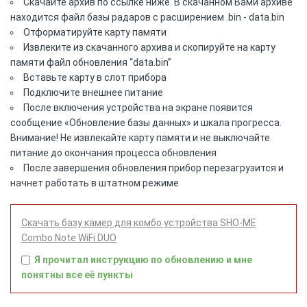
Скачайте архив по ссылке ниже. В скачанном Вами архиве
находится файл базы радаров с расширением .bin - data.bin
Отформатируйте карту памяти
Извлеките из скачанного архива и скопируйте на карту
памяти файл обновления “data.bin”
Вставьте карту в слот прибора
Подключите внешнее питание
После включения устройства на экране появится
сообщение «Обновление базы данных» и шкала прогресса.
Внимание! Не извлекайте карту памяти и не выключайте
питание до окончания процесса обновления
После завершения обновления прибор перезагрузится и
начнет работать в штатном режиме
Скачать базу камер для комбо устройства SHO-ME
Combo Note WiFi DUO
Я прочитал инструкцию по обновлению и мне
понятны все её пункты