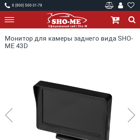
8 (800) 500-31-78
Монитор для камеры заднего вида SHO-
ME 43D
Skip
to
the
end
of
the
images
gallery