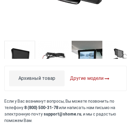
Skip
to
the
Архивный товар
Другие модели
beginning
of
the
images
Если у Вас возникнут вопросы, Вы можете позвонить по
gallery
телефону
8 (800) 500-31-78
или написать нам письмо на
электронную почту
support@shome.ru
, и мы с радостью
поможем Вам.