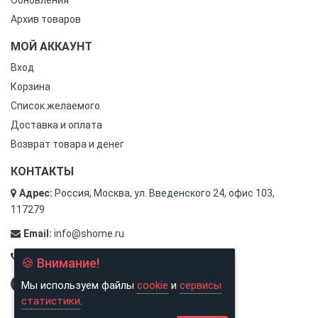
Обновления
Архив товаров
МОЙ АККАУНТ
Вход
Корзина
Список желаемого
Доставка и оплата
Возврат товара и денег
КОНТАКТЫ
Адрес:
Россия, Москва, ул. Введенского 24, офис 103,
117279
Email:
info@shome.ru
Тел.:
8 (800) 500-31-78
🍪 Внимание!
Мы используем файлы
cookie
и
сервисы
статистики
.