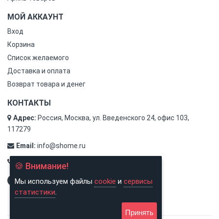
МОЙ АККАУНТ
Вход
Корзина
Список желаемого
Доставка и оплата
Возврат товара и денег
КОНТАКТЫ
Адрес:
Россия, Москва, ул. Введенского 24, офис 103,
117279
Email:
info@shome.ru
Тел.:
8 (800) 500-31-78
🍪 Внимание!
Мы используем файлы
cookie
и
сервисы
статистики
.
Принять