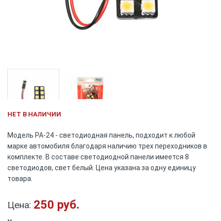
Skip
НЕТ В НАЛИЧИИ
to
the
Модель PA-24 - светодиодная панель, подходит к любой
beginning
марке автомобиля благодаря наличию трех переходников в
of
комплекте. В составе светодиодной панели имеется 8
the
светодиодов, свет белый. Цена указана за одну единицу
images
товара.
gallery
250 руб.
Цена: