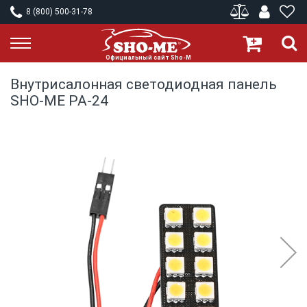
8 (800) 500-31-78
Внутрисалонная светодиодная панель
SHO-ME PA-24
Skip
to
the
end
of
the
images
gallery