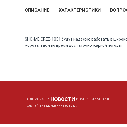
the
ОПИСАНИЕ
ХАРАКТЕРИСТИКИ
ВОПРО
beginning
of
the
images
gallery
SHO-ME CREE-1031 будут надежно работать в широком
мороза, так и во время достаточно жаркой погоды.
НОВОСТИ
ПОДПИСКА НА
КОМПАНИИ SHO-ME
Получайте уведомления первыми!!!