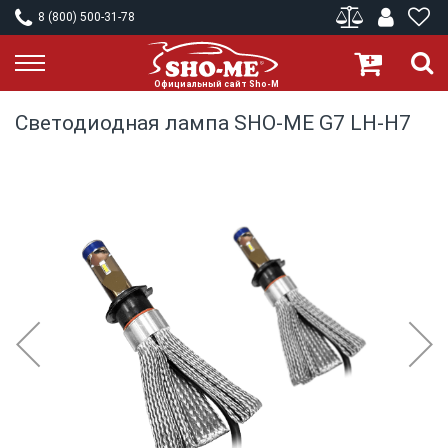
8 (800) 500-31-78
Светодиодная лампа SHO-ME G7 LH-H7
Skip
to
the
end
of
the
images
gallery