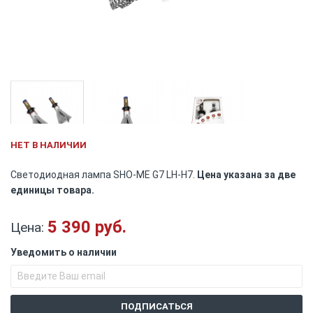
Skip
НЕТ В НАЛИЧИИ
to
the
Светодиодная лампа SHO-ME G7 LH-H7.
Цена указана за две
beginning
единицы товара.
of
the
images
5 390 руб.
Цена:
gallery
Уведомить о наличии
ПОДПИСАТЬСЯ