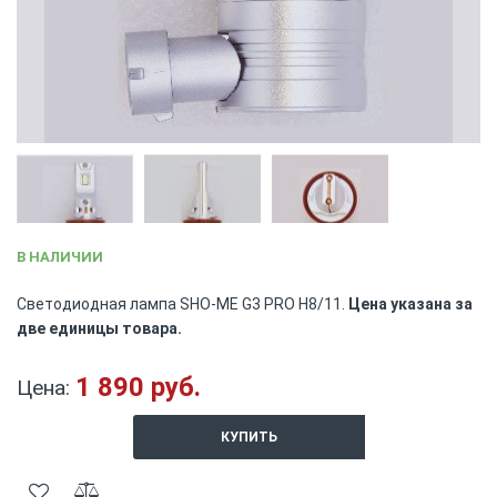
Skip
В НАЛИЧИИ
to
the
Светодиодная лампа SHO-ME G3 PRO H8/11.
Цена указана за
beginning
две единицы товара.
of
the
images
1 890 руб.
Цена:
gallery
КУПИТЬ