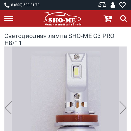
8 (800) 500-31-78
Светодиодная лампа SHO-ME G3 PRO
H8/11
Skip
to
the
end
of
the
images
gallery