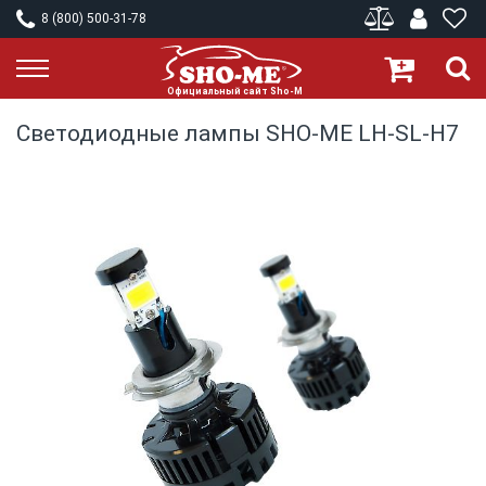
8 (800) 500-31-78
Светодиодные лампы SHO-ME LH-SL-H7
Skip
to
the
end
of
the
images
gallery