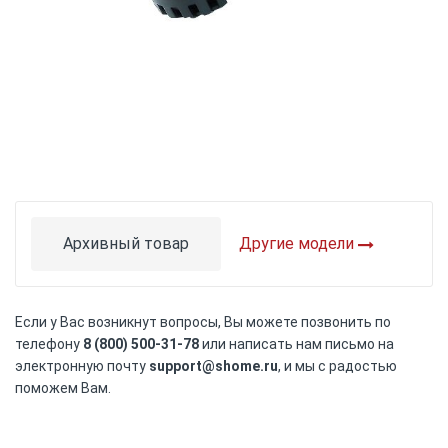
Skip
to
the
Архивный товар
Другие модели
beginning
of
the
images
Если у Вас возникнут вопросы, Вы можете позвонить по
gallery
телефону
8 (800) 500-31-78
или написать нам письмо на
электронную почту
support@shome.ru
, и мы с радостью
поможем Вам.