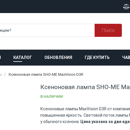
Поиск
Я
КАТАЛОГ
ОБНОВЛЕНИЯ
ГДЕ КУПИТЬ
ЧАВ
ы
Ксеноновая лампа SHO-ME MaxVision D3R
Ксеноновая лампа SHO-ME Max
В НАЛИЧИИ
Ксеноновые лампы MaxVision D3R от компани
повышенная яркость. Световой поток лампы M
у обычного ксенона.
Цена указана за две ед