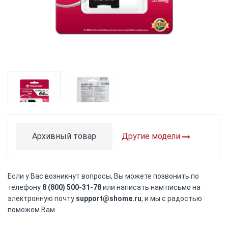
Skip
to
the
Архивный товар
Другие модели
beginning
of
the
images
Если у Вас возникнут вопросы, Вы можете позвонить по
gallery
телефону
8 (800) 500-31-78
или написать нам письмо на
электронную почту
support@shome.ru
, и мы с радостью
поможем Вам.