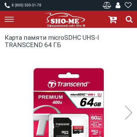
8 (800) 500-31-78
Карта памяти microSDHC UHS-I
TRANSCEND 64 ГБ
Skip
to
the
end
of
the
images
gallery