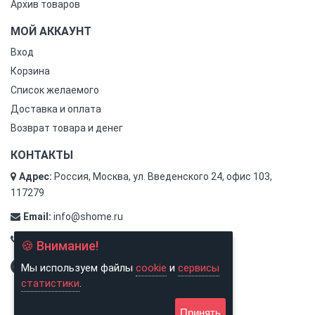
Архив товаров
МОЙ АККАУНТ
Вход
Корзина
Список желаемого
Доставка и оплата
Возврат товара и денег
КОНТАКТЫ
Адрес:
Россия, Москва, ул. Введенского 24, офис 103,
117279
Email:
info@shome.ru
Тел.:
8 (800) 500-31-78
🍪 Внимание!
Мы используем файлы
cookie
и
сервисы
статистики
.
Принять