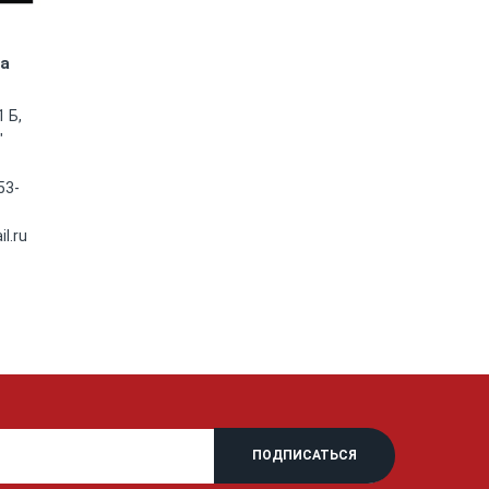
на
 Б,
"
53-
l.ru