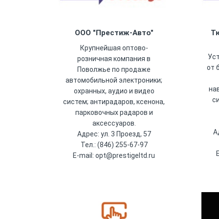
ООО "Престиж-Авто"
Т
Крупнейшая оптово-
Ус
розничная компания в
от 
Поволжье по продаже
автомобильной электроники;
на
охранных, аудио и видео
с
систем; антирадаров, ксенона,
парковочных радаров и
аксессуаров.
А
Адрес: ул. 3 Проезд, 57
Тел.: (846) 255-67-97
E-mail: opt@prestigeltd.ru