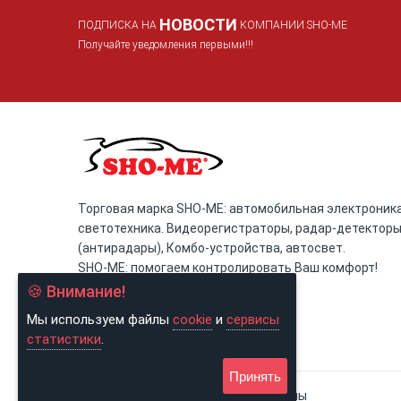
НОВОСТИ
ПОДПИСКА НА
КОМПАНИИ SHO-ME
Получайте уведомления первыми!!!
Торговая марка SHO-ME: автомобильная электроника
светотехника. Видеорегистраторы, радар-детектор
(антирадары), Комбо-устройства, автосвет.
SHO-ME: помогаем контролировать Ваш комфорт!
🍪 Внимание!
Мы используем файлы
cookie
и
сервисы
статистики
.
Принять
© 2026, SHO-ME. Все права защищены