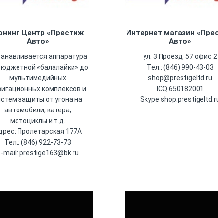
юнинг Центр «Престиж
Интернет магазин «Пре
Авто»
Авто»
танавливается аппаратура
ул. 3 Проезд, 57 офис 2
бюджетной «балалайки» до
Тел.: (846) 990-43-03
мультимедийных
shop@prestigeltd.ru
вигационных комплексов и
ICQ 650182001
истем защиты от угона на
Skype shop.prestigeltd.r
автомобили, катера,
мотоциклы и т.д.
дрес: Пролетарская 177А
Тел.: (846) 922-73-73
E-mail: prestige163@bk.ru