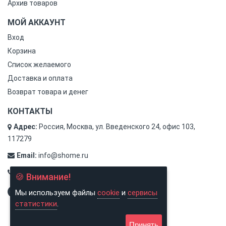
Архив товаров
МОЙ АККАУНТ
Вход
Корзина
Список желаемого
Доставка и оплата
Возврат товара и денег
КОНТАКТЫ
Адрес:
Россия, Москва, ул. Введенского 24, офис 103,
117279
Email:
info@shome.ru
Тел.:
8 (800) 500-31-78
🍪 Внимание!
Мы используем файлы
cookie
и
сервисы
статистики
.
Принять