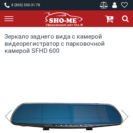
8 (800) 500-31-78
Зеркало заднего вида с камерой
видеорегистратор с парковочной
камерой SFHD 600
Skip
to
the
end
of
the
images
gallery