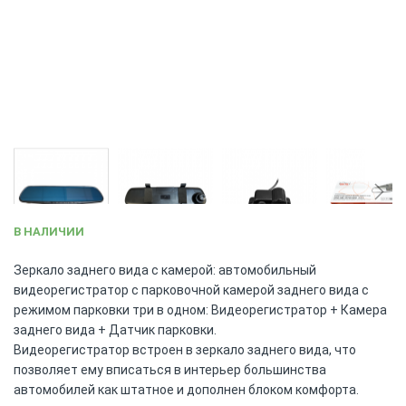
Skip
В НАЛИЧИИ
to
the
Зеркало заднего вида с камерой: автомобильный
beginning
видеорегистратор c парковочной камерой заднего вида с
of
режимом парковки три в одном: Видеорегистратор + Камера
the
заднего вида + Датчик парковки.
images
Видеорегистратор встроен в зеркало заднего вида, что
gallery
позволяет ему вписаться в интерьер большинства
автомобилей как штатное и дополнен блоком комфорта.