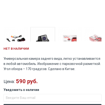
Skip
НЕТ В НАЛИЧИИ
to
the
Универсальная камера заднего вида, легко устанавливается
beginning
в любой автомобиль. Изображение с парковочной разметкой.
of
Угол обзора – 170 градусов. Сделано в Китае.
the
images
gallery
590 руб.
Цена:
Уведомить о наличии