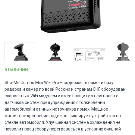
Skip
В НАЛИЧИИ
to
the
Sho-Me Combo Mini WiFi Pro – содержит в памяти базу
beginning
радаров и камер по всей России и странам СНГ, оборудован
of
скоростным WiFi модулем и имеет защиту от сигналов с
the
датчиков систем предупреждения столкновений
images
автомобилей и от иных источников помех. Мощное
gallery
магнитное крепление надежно фиксирует устройство на
стекле автомобиля. Улучшенная система охлаждения не
позволит процессору перегреваться в условиях сильной