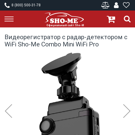
8 (800) 500-31-78
Видеорегистратор с радар-детектором c
WiFi Sho-Me Combo Mini WiFi Pro
Skip
to
the
end
of
the
images
gallery