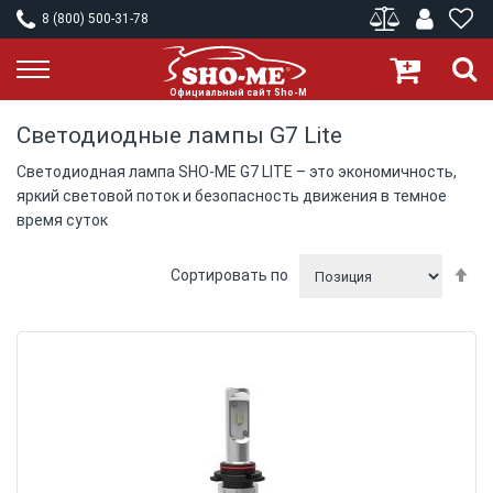
8 (800) 500-31-78
Светодиодные лампы G7 Lite
Светодиодная лампа SHO-ME G7 LITE – это экономичность,
яркий световой поток и безопасность движения в темное
время суток
П
Сортировать по
у