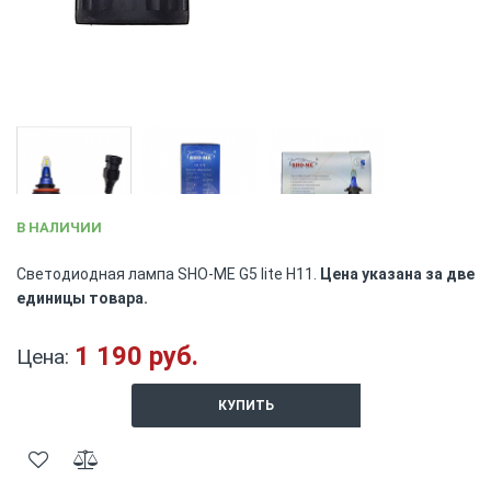
Skip
В НАЛИЧИИ
to
the
Светодиодная лампа SHO-ME G5 lite H11.
Цена указана за две
beginning
единицы товара.
of
the
images
1 190 руб.
Цена:
gallery
КУПИТЬ