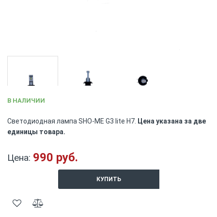
Skip
В НАЛИЧИИ
to
the
Светодиодная лампа SHO-ME G3 lite H7.
Цена указана за две
beginning
единицы товара.
of
the
images
990 руб.
Цена:
gallery
КУПИТЬ