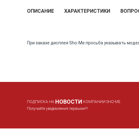
the
ОПИСАНИЕ
ХАРАКТЕРИСТИКИ
ВОПРО
beginning
of
the
images
gallery
При заказе дисплея Sho-Me просьба указывать моде
НОВОСТИ
ПОДПИСКА НА
КОМПАНИИ SHO-ME
Получайте уведомления первыми!!!